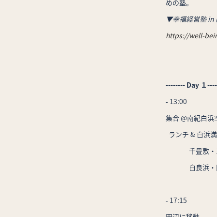
めの塾。
▼幸福経営塾 i
https://well-b
-------- Day １----
- 13:00
集合 @南紀白浜空
ランチ & 白浜
千畳敷・三段
白良浜・円月島
- 17:15
田辺に移動