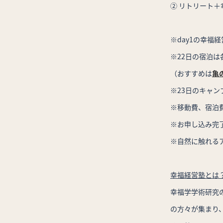
② リトリート＋幸
※day1の幸福
※22日の宿泊
（おすすめは
亀
※23日のキャ
※移動費、宿泊
※お申し込み完了
※自然に触れる
幸福経営塾とは
幸福学学術研究
の方々が集まり