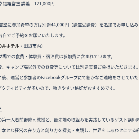
福経営塾 講義 121,000円
経営塾に参加希望の方は別途44,000円（講座受講費）を追加でお申し込
は各自でご予約をお願いいたします。
の井ホテル
・田辺市内）
ンプ場での食費・体験費・宿泊費は参加費に含まれています。
費、キャンプ場以外での食費等については別途実費ご負担いただきます
後、運営と参加者のFacebookグループにて細かなご連絡をさせてい
アクティビティが多いので、動きやすい格好がおすすめです。
？
の第一人者前野隆司教授と、最先端の取組みを実践しているゲスト講師
、幸せな経営の在り方と創り方を探究・実践し、世界をしあわせにする