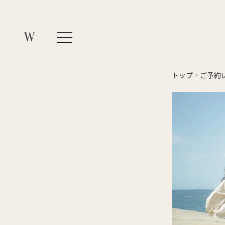
コ
トップ
>
ご予約
ン
テ
ン
ツ
に
ス
キ
ッ