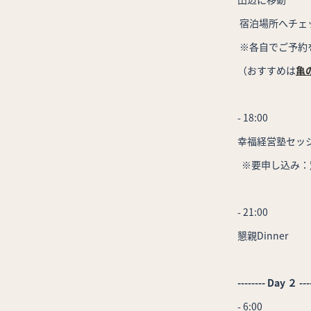
宿泊場所へチェ
※各自でご予約
（おすすめは
亀
- 18:00
幸福経営塾
セッシ
※要申し込み：別料
- 21:00
懇親Dinner
-------- Day ２
---
- 6:00