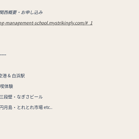
n 関西概要・お申し込み
eing-management-school.mystrikingly.com/#_1
----
港 & 白浜駅
満喫体験
壁・なぎさビール
・とれとれ市場 etc..