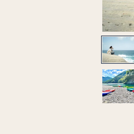
プ
す
る